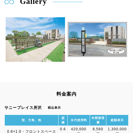
Gallery
料金案内
サニープレイス所沢
税込表示
面
年間管理
型、方角、他
永代使用料
総額表示
積
費
0.6
420,000
8,560
1,300,000
0.6×1.0・フロントスペース