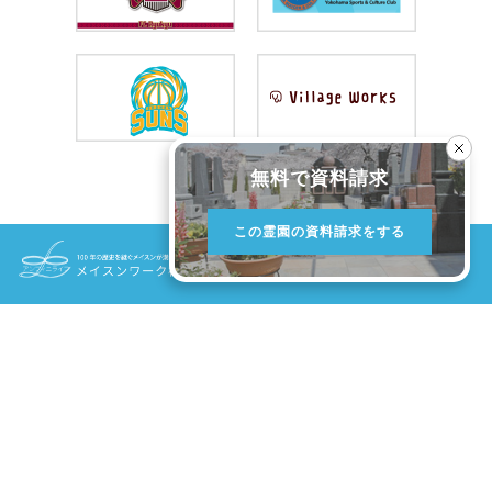
無料で資料請求
この霊園の資料請求をする
〒173-0026
池袋本部/東京都板橋区中丸町24-9 メイスンビル
受付 9:00-18:00 定休 年末年始のみ
0120-1441-97
霊園のご案内
当社だけの強み
初めてのお墓選び