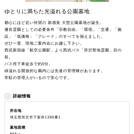
ゆとりに満ちた光溢れる公園墓地
都心にほど近い待望の 新感覚 大型公園墓地が誕生。
優良霊園としての必要条件「宗教自由」「環境」「交通」「施
設」「低価格」「グレード」のすべてを揃えました。
ぜひ一度、現地ご案内会にお越し下さい。
西武新宿線「航空公園駅」より西武バス「所沢聖地霊園」目の
前。
バス停下車徒歩で約0分。
緑溢れる開放的な園内には先進の管理棟があります。
常駐の管理人がいるので安心です。
詳細情報
所在地
埼玉県所沢市下新井1386番1
墓地面積