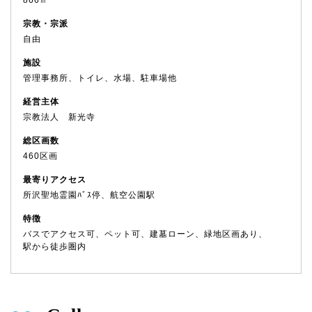
866㎡
宗教・宗派
自由
施設
管理事務所、トイレ、水場、駐車場他
経営主体
宗教法人 新光寺
総区画数
460区画
最寄りアクセス
所沢聖地霊園ﾊﾞｽ停、航空公園駅
特徴
バスでアクセス可、ペット可、建墓ローン、緑地区画あり、
駅から徒歩圏内