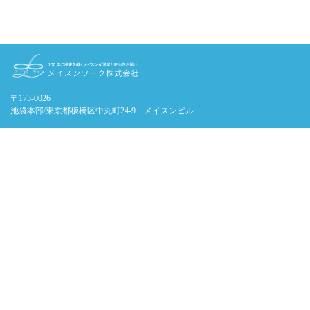
〒173-0026
池袋本部/東京都板橋区中丸町24-9 メイスンビル
受付 9:00-18:00 定休 年末年始のみ
0120-1441-97
霊園のご案内
当社だけの強み
初めてのお墓選び
施工の流れ
よくあるご質問
会社概要
お問い合わせフォーム
個人情報の取扱について