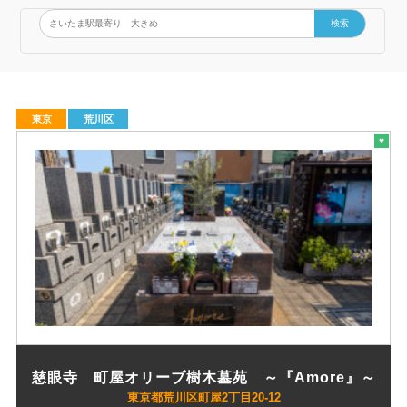
検索
東京
荒川区
慈眼寺 町屋オリーブ樹木墓苑 ～『Amore』～
東京都荒川区町屋2丁目20-12