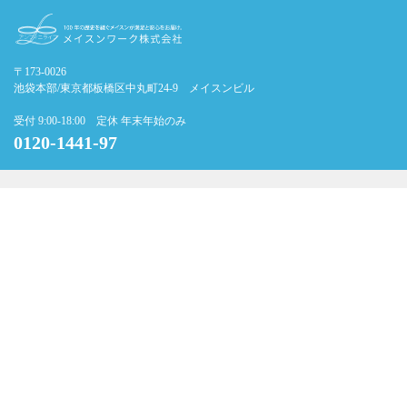
〒173-0026
池袋本部/東京都板橋区中丸町24-9 メイスンビル
受付 9:00-18:00 定休 年末年始のみ
0120-1441-97
霊園のご案内
当社だけの強み
初めてのお墓選び
施工の流れ
よくあるご質問
会社概要
お問い合わせフォーム
個人情報の取扱について
サイトマップ