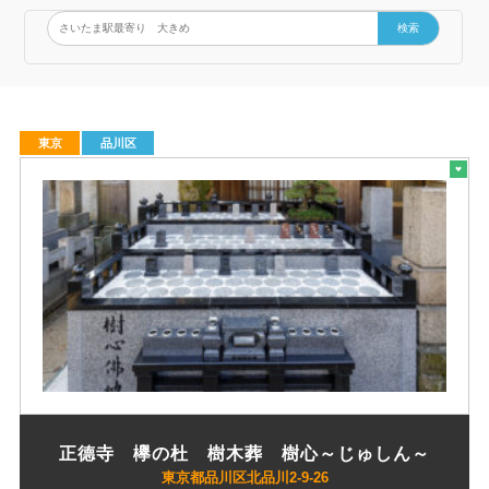
検索
東京
品川区
正德寺 欅の杜 樹木葬 樹心～じゅしん～
東京都品川区北品川2-9-26