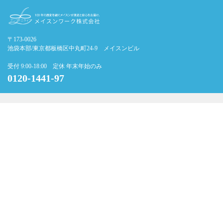
〒173-0026
池袋本部/東京都板橋区中丸町24-9 メイスンビル
受付 9:00-18:00 定休 年末年始のみ
0120-1441-97
霊園のご案内
当社だけの強み
初めてのお墓選び
施工の流れ
よくあるご質問
会社概要
お問い合わせフォーム
個人情報の取扱について
サイトマップ